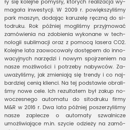
ły się ko­lej­ne po­my­sły, któ­rych re­ali­za­cja wy­
ma­ga­ła in­we­sty­cji. W 2009 r. po­więk­szy­li­śmy
park ma­szyn, do­da­jąc ka­ru­ze­lę ręcz­ną do si­
to­dru­ku. Rok póź­niej mo­gli­śmy przyj­mo­wać
za­mó­wie­nia na zdo­bie­nia wy­ko­na­ne w tech­
no­lo­gii sub­li­ma­cji oraz z po­mo­cą la­se­ra CO2.
Ko­lej­ne lata za­owo­co­wa­ły do­stę­pem do in­no­
wa­cyj­nych na­rzę­dzi i nowym spoj­rze­niem na
nasze moż­li­wo­ści i po­trze­by na­byw­ców. Za­
uwa­ży­li­śmy, jak zmie­nia­ją się tren­dy i co naj­
bar­dziej cenią klien­ci. Na tej pod­sta­wie ob­ra­li­
śmy nowe cele. Ich re­zul­ta­tem był zakup no­
wo­cze­sne­go au­to­ma­tu do si­to­dru­ku firmy
M&R w 2016 r. Dwa lata póź­niej po­sze­rzy­li­śmy
nasze za­ple­cze o au­to­ma­ty szwal­ni­cze
umoż­li­wia­ją­ce m.​in. szy­cie odzie­ży na za­mó­