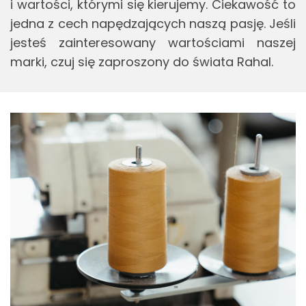
i war­to­ści, któ­ry­mi się kie­ru­je­my. Cie­ka­wość to
jedna z cech na­pę­dza­ją­cych naszą pasję. Jeśli
je­steś za­in­te­re­so­wa­ny war­to­ścia­mi na­szej
marki, czuj się za­pro­szo­ny do świa­ta Rahal.