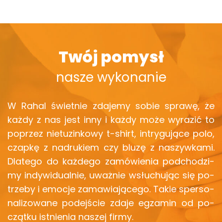
Twój pomysł
nasze wykonanie
W Rahal świet­nie zda­je­my sobie spra­wę, że
każdy z nas jest inny i każdy może wy­ra­zić to
po­przez nie­tu­zin­ko­wy t-shirt, in­try­gu­ją­ce polo,
czap­kę z na­dru­kiem czy bluzę z na­szyw­ka­mi.
Dla­te­go do każ­de­go za­mó­wie­nia pod­cho­dzi­
my in­dy­wi­du­al­nie, uważ­nie wsłu­chu­jąc się po­
trze­by i emo­cje za­ma­wia­ją­ce­go. Takie sper­so­
na­li­zo­wa­ne po­dej­ście zdaje eg­za­min od po­
cząt­ku ist­nie­nia na­szej firmy.