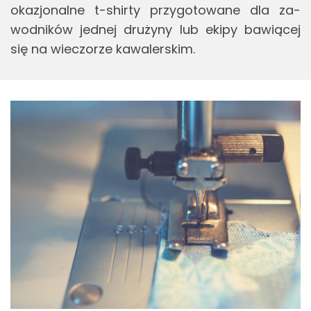
oka­zjo­nal­ne t-shir­ty przy­go­to­wa­ne dla za­
wod­ni­ków jed­nej dru­ży­ny lub ekipy ba­wią­cej
się na wie­czo­rze ka­wa­ler­skim.