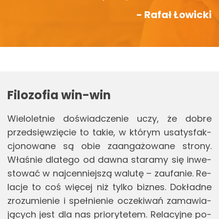
- Rafał Łowicki
Fi­lo­zo­fia win-win
Wie­lo­let­nie do­świad­cze­nie uczy, że dobre
przed­się­wzię­cie to takie, w któ­rym usa­tys­fak­
cjo­no­wa­ne są obie za­an­ga­żo­wa­ne stro­ny.
Wła­śnie dla­te­go od dawna sta­ra­my się in­we­
sto­wać w naj­cen­niej­szą wa­lu­tę – za­ufa­nie. Re­
la­cje to coś wię­cej niż tylko biz­nes. Do­kład­ne
zro­zu­mie­nie i speł­nie­nie ocze­ki­wań za­ma­wia­
ją­cych jest dla nas prio­ry­te­tem. Re­la­cyj­ne po­