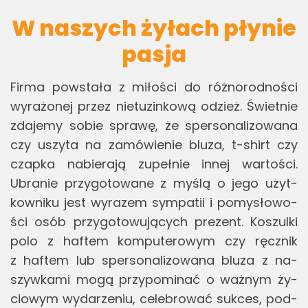
W naszych żyłach płynie
pasja
Firma po­wsta­ła z mi­ło­ści do róż­no­rod­no­ści
wy­ra­żo­nej przez nie­tu­zin­ko­wą odzież. Świet­nie
zda­je­my sobie spra­wę, że sper­so­na­li­zo­wa­na
czy uszy­ta na za­mó­wie­nie bluza, t-shirt czy
czap­ka na­bie­ra­ją zu­peł­nie innej war­to­ści.
Ubra­nie przy­go­to­wa­ne z myślą o jego użyt­
kow­ni­ku jest wy­ra­zem sym­pa­tii i po­my­sło­wo­
ści osób przy­go­to­wu­ją­cych pre­zent. Ko­szul­ki
polo z ha­ftem kom­pu­te­ro­wym czy ręcz­nik
z ha­ftem lub sper­so­na­li­zo­wa­na bluza z na­
szyw­ka­mi mogą przy­po­mi­nać o waż­nym ży­
cio­wym wy­da­rze­niu, ce­le­bro­wać suk­ces, pod­