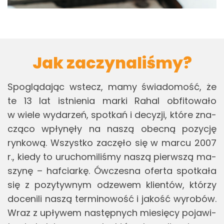
Jak zaczynaliśmy?
Spo­glą­da­jąc wstecz, mamy świa­do­mość, że
te 13 lat ist­nie­nia marki Rahal ob­fi­to­wa­ło
w wiele wy­da­rzeń, spo­tkań i de­cy­zji, które zna­
czą­co wpły­nę­ły na naszą obec­ną po­zy­cję
ryn­ko­wą. Wszyst­ko za­czę­ło się w marcu 2007
r., kiedy to uru­cho­mi­li­śmy naszą pierw­szą ma­
szy­nę – haf­ciar­kę. Ów­cze­sna ofer­ta spo­tka­ła
się z po­zy­tyw­nym od­ze­wem klien­tów, któ­rzy
do­ce­ni­li naszą ter­mi­no­wość i ja­kość wy­ro­bów.
Wraz z upły­wem na­stęp­nych mie­się­cy po­ja­wi­