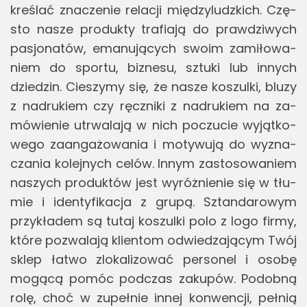
kre­ślać zna­cze­nie re­la­cji mię­dzy­ludz­kich. Czę­
sto nasze pro­duk­ty tra­fia­ją do praw­dzi­wych
pa­sjo­na­tów, ema­nu­ją­cych swoim za­mi­ło­wa­
niem do spor­tu, biz­ne­su, sztu­ki lub in­nych
dzie­dzin. Cie­szy­my się, że nasze ko­szul­ki, bluzy
z na­dru­kiem czy ręcz­ni­ki z na­dru­kiem na za­
mó­wie­nie utrwa­la­ją w nich po­czu­cie wy­jąt­ko­
we­go za­an­ga­żo­wa­nia i mo­ty­wu­ją do wy­zna­
cza­nia ko­lej­nych celów. Innym za­sto­so­wa­niem
na­szych pro­duk­tów jest wy­róż­nie­nie się w tłu­
mie i iden­ty­fi­ka­cja z grupą. Sztan­da­ro­wym
przy­kła­dem są tutaj ko­szul­ki polo z logo firmy,
które po­zwa­la­ją klien­tom od­wie­dza­ją­cym Twój
sklep łatwo zlo­ka­li­zo­wać per­so­nel i osobę
mo­gą­cą pomóc pod­czas za­ku­pów. Po­dob­ną
rolę, choć w zu­peł­nie innej kon­wen­cji, peł­nią