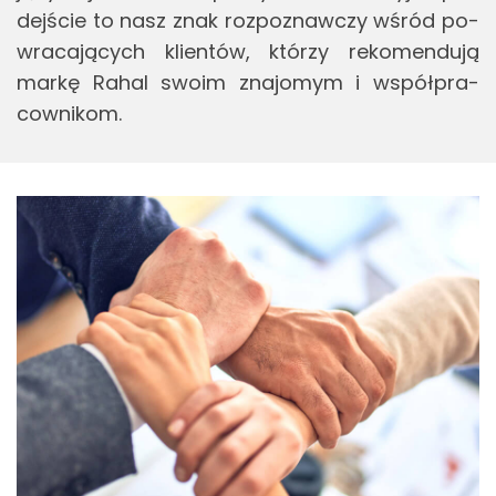
dej­ście to nasz znak roz­po­znaw­czy wśród po­
wra­ca­ją­cych klien­tów, któ­rzy re­ko­men­du­ją
markę Rahal swoim zna­jo­mym i współ­pra­
cow­ni­kom.