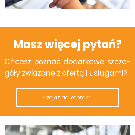
Masz więcej pytań?
Chcesz po­znać do­dat­ko­we szcze­
gó­ły zwią­za­ne z ofer­tą i usłu­ga­mi?
Przejdź do kontaktu